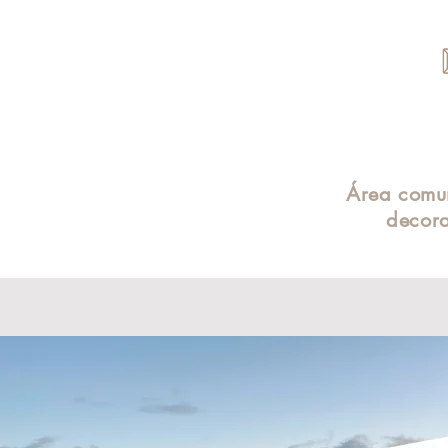
Área comu
decor