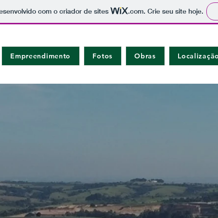
 desenvolvido com o criador de sites
.com
. Crie seu site hoje.
Empreendimento
Fotos
Obras
Localizaçã