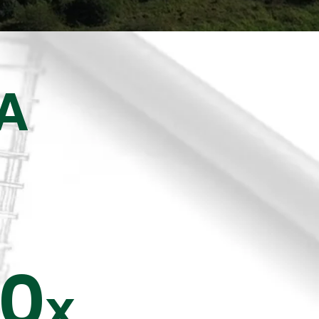
A
80
x