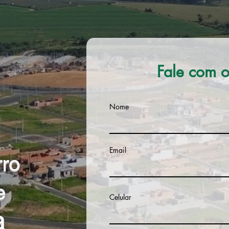
Fale com o
Nome
Email
rro
e
Celular
a